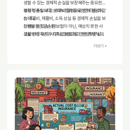
생할 수 있는 경제적 손실을 보장해주는 중요한
고 분석하여 최고의 상품을 선택해야 합니다. 보
보험 상품입니다. 상해보험의 중요성은 다음과 같
경제적 손실 보장:
사고나 질병으로 인해 발생하
험료와 보장 내용을 꼼꼼하게 비교하고, 자신의
습니다.
는 의료비, 재활비, 소득 상실 등 경제적 손실을 보
상황에 맞는 상품인지 확인해야 합니다.
장받을 수 있습니다.
상해보험은 단순한 보험이 아닌, 예상치 못한 사
생활 안정 유지:
고로부터 자신과 가족을 보호하고 안정적인 삶을
사고나 질병으로 인한 경제적 어
려움 없이 안정적인 생활을 유지할 수 있도록 도
유지하는 데 필수적인 보험입니다. 상해보험 가입
더보기 +
와줍니다.
을 통해 미래에 대한 든든한 준비를 할 수 있습니
미래에 대한 대비:
다.
갑작스러운 사고나 질병에 대
비하여 미래를 안전하게 설계하는 데 도움이 됩니
다.
가족 보호:
가족 구성원의 상해에 대한 경제적 부
담을 덜어주어 가족을 보호하는 데 중요한 역할을
합니다.
정신적 안정:
사고나 질병으로 인한 불안감과 스
트레스를 줄여주고 정신적인 안정을 제공합니다.
의료 서비스 지원:
일부 상해보험은 의료 서비스
지원, 긴급 의료 지원 등 부가적인 서비스를 제공