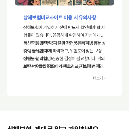
하기도 합니다.
상해보험비교사이트 이용 시 유의사항
상해보험에 가입하기 전에 반드시 확인해야 할 사
항들이 있습니다. 꼼꼼하게 확인하여 자신에게 맞
는 보험을 선택하고, 불필요한 문제를 예방하는
자신의 상황 파악:
자신의 직업, 생활 습관, 건강 상
것이 중요합니다.
태 등을 정확하게 파악하고, 위험도에 맞는 보장
내용을 선택합니다.
상해보험 가입은 신중한 결정이 필요합니다. 위의
보장 범위 확인:
확인사항들을 꼼꼼하게 체크하고, 자신에게 가장
보험 약관에 명시된 보장 범위와
보장 제외 사항을 꼼꼼하게 확인해야 합니다. 모
적합한 상품을 선택하여 예기치 못한 상황에 대비
더보기 +
든 상황을 완벽하게 보장하지는 않으므로, 약관을
해야 합니다.
통해 제외 사항을 확인하는 것이 중요합니다.
보험료 비교 분석:
여러 보험사의 보험료와 보장
내용을 비교 분석하여 자신에게 가장 적합한 상품
을 선택해야 합니다.
보험사의 신뢰도 검토:
보험사의 재정 안정성, 보
상 서비스, 고객 만족도 등을 확인하여 안정적인