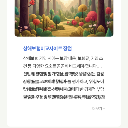
있도록 지원합니다.
자주 묻는 질문(FAQ):
자주 묻는 질문과 답변을
제공하여 소비자의 궁금증을 해소합니다.
상해보험비교사이트 장점
상해보험 가입 시에는 보장 내용, 보험료, 가입 조
건 등 다양한 요소를 꼼꼼히 비교해야 합니다. 자
신의 상황에 맞는 보험을 선택하기 위해서는 다음
본인의 위험도 평가:
자신의 직업, 생활 습관, 건강
사항들을 고려해야 합니다.
상태 등을 고려하여 위험도를 평가하고, 위험도에
맞는 보장 내용을 선택해야 합니다.
상해보험은 예기치 못한 사고에 대한 경제적 부담
필요한 보장 범위 설정:
을 줄여주는 중요한 역할을 합니다. 위의 사항들
상해의 종류, 치료 기간, 재
활 기간 등을 고려하여 필요한 보장 범위를 설정
을 꼼꼼하게 확인하고 비교하여 자신에게 적합한
더보기 +
합니다. 보장 범위가 넓을수록 보험료는 높아집니
상품을 선택하는 것이 중요합니다.
다.
보험료 비교:
여러 보험사의 보험료를 비교하여