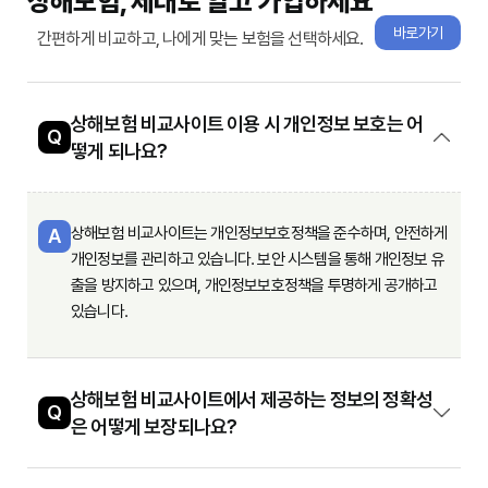
상해보험, 제대로 알고 가입하세요
보험사를 선택합니다.
바로가기
간편하게 비교하고, 나에게 맞는 보험을 선택하세요.
면책 기간 및 면책 금액 확인:
보험 가입 후 일정 기
간 동안 발생한 사고는 보상하지 않는 면책 기간
과 면책 금액을 확인해야 합니다.
상해보험 비교사이트 이용 시 개인정보 보호는 어
Q
특약 및 추가 보장:
필요에 따라 특약이나 추가 보
떻게 되나요?
장을 선택하여 보장 범위를 확대할 수 있습니다.
하지만 불필요한 특약은 보험료만 증가시키므로,
상해보험 비교사이트는 개인정보보호정책을 준수하며, 안전하게
신중하게 선택해야 합니다.
A
개인정보를 관리하고 있습니다. 보안 시스템을 통해 개인정보 유
출을 방지하고 있으며, 개인정보보호정책을 투명하게 공개하고
있습니다.
상해보험 비교사이트에서 제공하는 정보의 정확성
Q
은 어떻게 보장되나요?