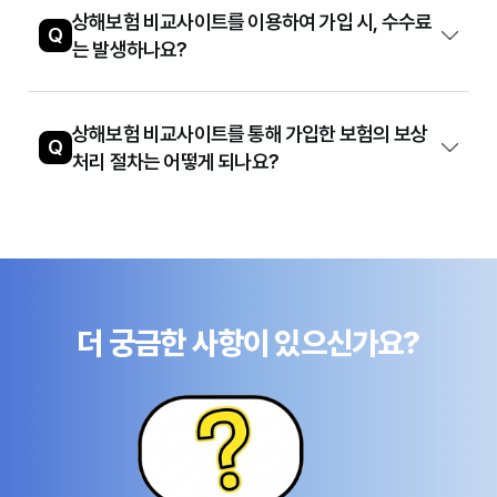
상해보험 비교사이트를 이용하여 가입 시, 수수료
Q
는 발생하나요?
상해보험 비교사이트를 통해 가입한 보험의 보상
Q
처리 절차는 어떻게 되나요?
더 궁금한 사항이 있으신가요?