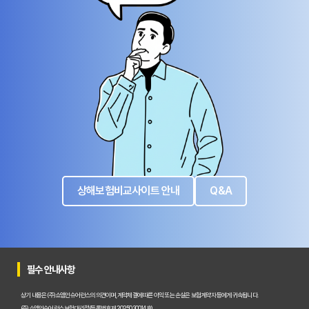
상해보험비교사이트 안내
Q&A
필수 안내사항
상기 내용은 (주)쇼엠인슈어런스의 의견이며, 계약체결에 따른 이익 또는 손실은 보험계약자 등에게 귀속됩니다.
(주)쇼엠인슈어런스 보험대리점(등록번호 제2025030014호)