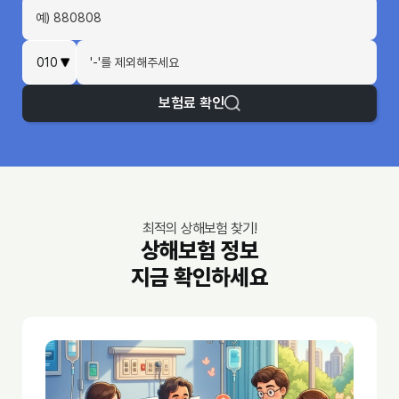
보험료 확인
최적의 상해보험 찾기!
상해보험 정보
지금 확인하세요