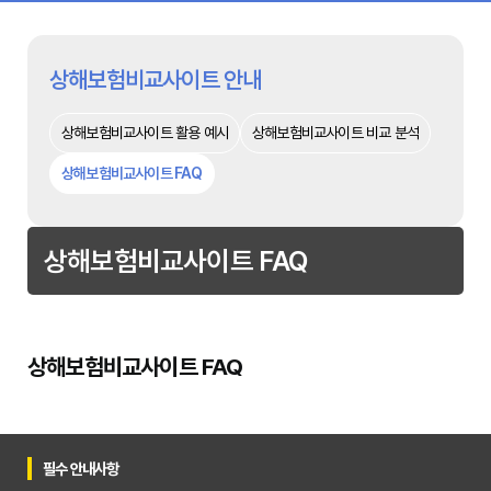
상해보험비교사이트 안내
상해보험비교사이트 활용 예시
상해보험비교사이트 비교 분석
상해보험비교사이트 FAQ
상해보험비교사이트 FAQ
상해보험비교사이트 FAQ
필수 안내사항